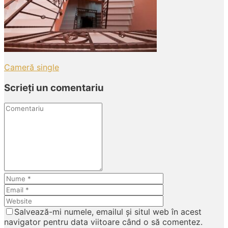
Post
Cameră single
navigation
Scrieți un comentariu
Comentariu
Nume
Email
Website
Salvează-mi numele, emailul și situl web în acest
navigator pentru data viitoare când o să comentez.