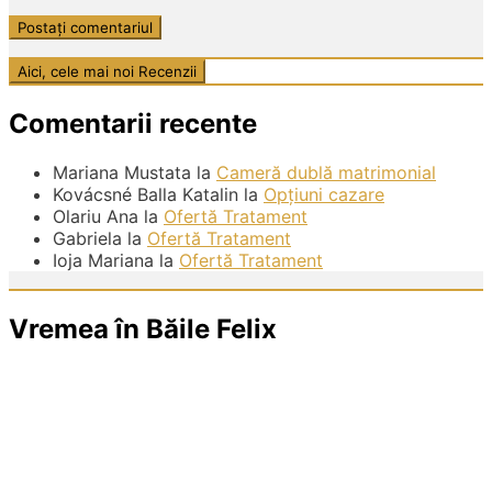
Comentarii recente
Mariana Mustata
la
Cameră dublă matrimonial
Kovácsné Balla Katalin
la
Opțiuni cazare
Olariu Ana
la
Ofertă Tratament
Gabriela
la
Ofertă Tratament
Ioja Mariana
la
Ofertă Tratament
Vremea în Băile Felix