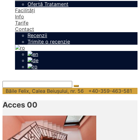
Ofertă Tratament
Facilități
Info
Tarife
Contact
Recenzii
Trimite o recenzie
Băile Felix, Calea Beiușului, nr. 56
+40-359-463-581
Acces 00