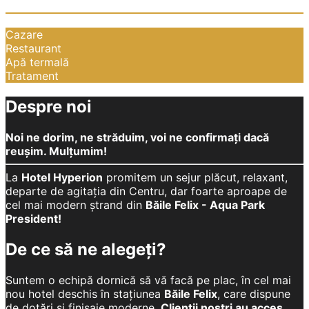
Cazare
Restaurant
Apă termală
Tratament
Despre noi
Noi ne dorim, ne străduim, voi ne confirmați dacă
reușim. Mulțumim!
La
Hotel Hyperion
promitem un sejur plăcut, relaxant,
departe de agitația din Centru, dar foarte aproape de
cel mai modern ștrand din
Băile Felix - Aqua Park
President!
De ce să ne alegeți?
Suntem o echipă dornică să vă facă pe plac, în cel mai
nou hotel deschis în stațiunea
Băile Felix
, care dispune
de dotări și finisaje moderne.
Clienții noștri au acces