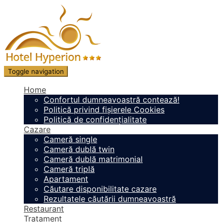
Toggle navigation
Home
Confortul dumneavoastră contează!
Politică privind fișierele Cookies
Politică de confidențialitate
Cazare
Cameră single
Cameră dublă twin
Cameră dublă matrimonial
Cameră triplă
Apartament
Căutare disponibilitate cazare
Rezultatele căutării dumneavoastră
Restaurant
Tratament