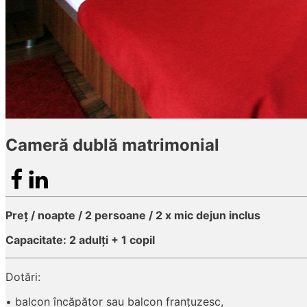
Cameră dublă matrimonial
Preț / noapte / 2 persoane / 2 x mic dejun inclus
Capacitate: 2 adulți + 1 copil
Dotări:
• balcon încăpător sau balcon franțuzesc,