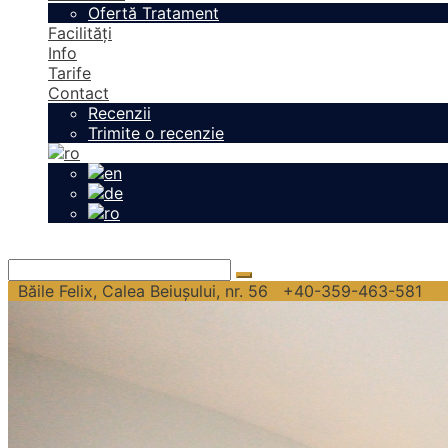
Ofertă Tratament
Facilități
Info
Tarife
Contact
Recenzii
Trimite o recenzie
Băile Felix, Calea Beiușului, nr. 56
+40-359-463-581