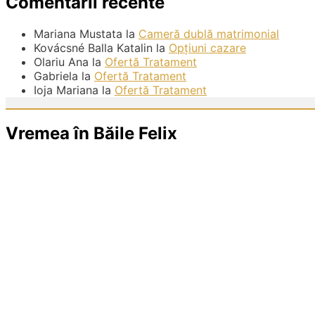
Comentarii recente
Mariana Mustata
la
Cameră dublă matrimonial
Kovácsné Balla Katalin
la
Opțiuni cazare
Olariu Ana
la
Ofertă Tratament
Gabriela
la
Ofertă Tratament
Ioja Mariana
la
Ofertă Tratament
Vremea în Băile Felix