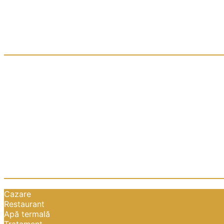
Cazare
Restaurant
Apă termală