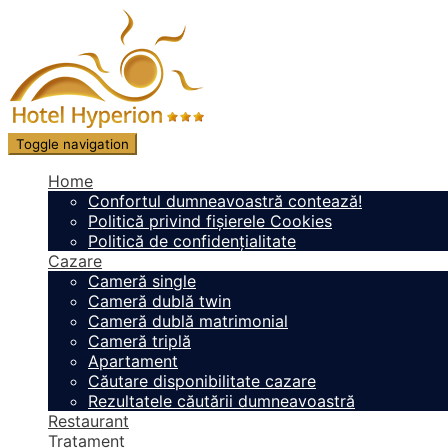
Toggle navigation
Home
Confortul dumneavoastră contează!
Politică privind fișierele Cookies
Politică de confidențialitate
Cazare
Cameră single
Cameră dublă twin
Cameră dublă matrimonial
Cameră triplă
Apartament
Căutare disponibilitate cazare
Rezultatele căutării dumneavoastră
Restaurant
Tratament