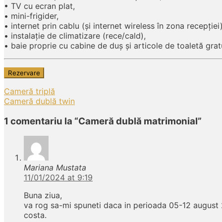
• TV cu ecran plat,
• mini-frigider,
• internet prin cablu (și internet wireless în zona recepției)
• instalație de climatizare (rece/cald),
• baie proprie cu cabine de duș și articole de toaletă grat
Rezervare
Post
Cameră triplă
navigation
Cameră dublă twin
1 comentariu la “Cameră dublă matrimonial”
Mariana Mustata
11/01/2024 at 9:19
Buna ziua,
va rog sa-mi spuneti daca in perioada 05-12 august 
costa.