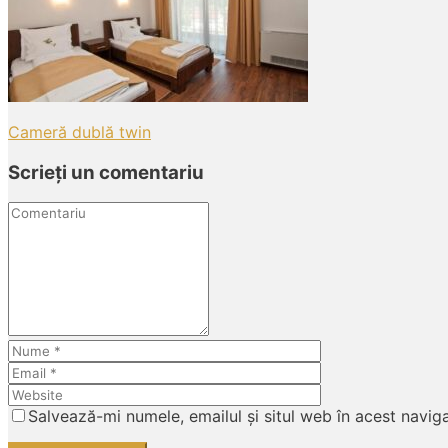
Post
Cameră dublă twin
navigation
Scrieți un comentariu
Comentariu
Nume
Email
Website
Salvează-mi numele, emailul și situl web în acest navig