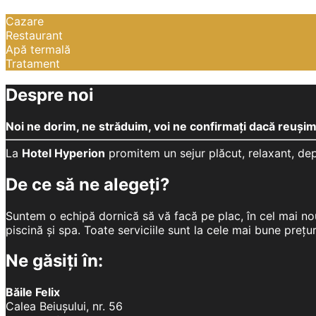
Cazare
Restaurant
Apă termală
Tratament
Despre noi
Noi ne dorim, ne străduim, voi ne confirmați dacă reuși
La
Hotel Hyperion
promitem un sejur plăcut, relaxant, de
De ce să ne alegeți?
Suntem o echipă dornică să vă facă pe plac, în cel mai no
piscină și spa. Toate serviciile sunt la cele mai bune prețur
Ne găsiți în:
Băile Felix
Calea Beiușului, nr. 56