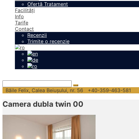
Ofertă Tratament
Facilități
Info
Tarife
Contact
Recenzii
Trimite o recenzie
Băile Felix, Calea Beiușului, nr. 56
+40-359-463-581
Camera dubla twin 00