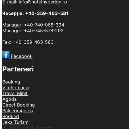
E-mail: info@hotelhyperion.ro
Recepție: +40-359-463-581
Manager: +40-740-068-334
Manager: +40-745-378-292
Fax: +40-359-463-563
Facebook
Parteneri
Booking
Via Romania
Travel Minit
Agoda
Direct Booking
Balneomedica
Booked
Jeka Turism
© 2026 Hotel Hyperion