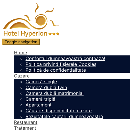
Toggle navigation
Home
Confortul dumneavoastră contează!
Politică privind fișierele Cookies
Politică de confidențialitate
Cazare
Cameră single
Cameră dublă twin
Cameră dublă matrimonial
Cameră triplă
Apartament
Căutare disponibilitate cazare
Rezultatele căutării dumneavoastră
Restaurant
Tratament