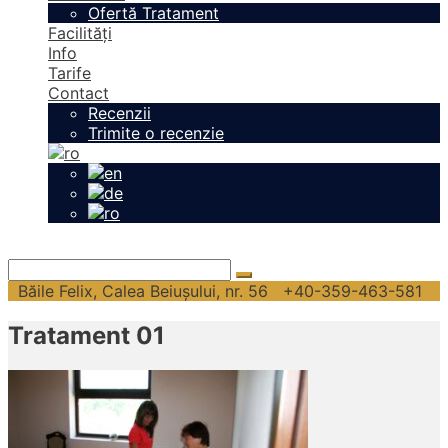
Ofertă Tratament
Facilități
Info
Tarife
Contact
Recenzii
Trimite o recenzie
Băile Felix, Calea Beiușului, nr. 56
+40-359-463-581
Tratament 01