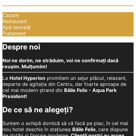
Cazare
Restaurant
Apă termală
Tratament
Despre noi
Noi ne dorim, ne străduim, voi ne confirmați dacă
reușim. Mulțumim!
La
Hotel Hyperion
promitem un sejur plăcut, relaxant,
departe de agitația din Centru, dar foarte aproape de
cel mai modern ștrand din
Băile Felix - Aqua Park
President!
De ce să ne alegeți?
Suntem o echipă dornică să vă facă pe plac, în cel mai
nou hotel deschis în stațiunea
Băile Felix
, care dispune
de dotări și finisaje moderne.
Clienții noștri au acces