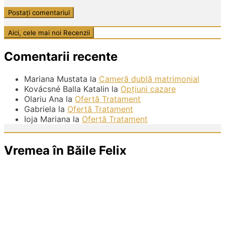
Comentarii recente
Mariana Mustata
la
Cameră dublă matrimonial
Kovácsné Balla Katalin
la
Opțiuni cazare
Olariu Ana
la
Ofertă Tratament
Gabriela
la
Ofertă Tratament
Ioja Mariana
la
Ofertă Tratament
Vremea în Băile Felix