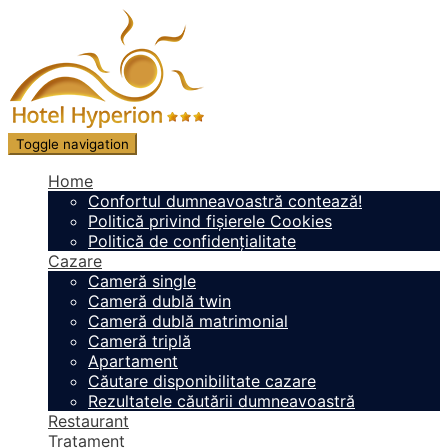
Toggle navigation
Home
Confortul dumneavoastră contează!
Politică privind fișierele Cookies
Politică de confidențialitate
Cazare
Cameră single
Cameră dublă twin
Cameră dublă matrimonial
Cameră triplă
Apartament
Căutare disponibilitate cazare
Rezultatele căutării dumneavoastră
Restaurant
Tratament