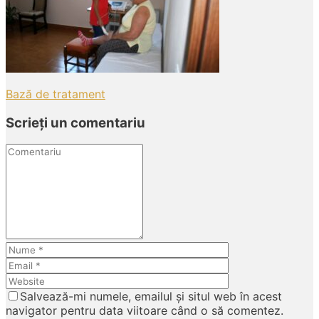
Post
Bază de tratament
navigation
Scrieți un comentariu
Comentariu
Nume
Email
Website
Salvează-mi numele, emailul și situl web în acest
navigator pentru data viitoare când o să comentez.